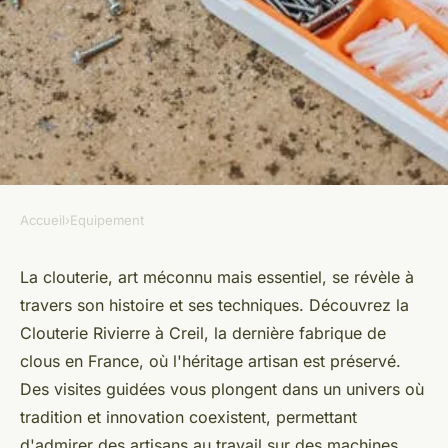
Accueil
›
Equipement
EQUIPEMENT
Clouterie : découvrez des
La clouterie, art méconnu mais essentiel, se révèle à
travers son histoire et ses techniques. Découvrez la
clous et crampillons de qualité
Clouterie Rivierre à Creil, la dernière fabrique de
clous en France, où l'héritage artisan est préservé.
Maxime
•
20 mars 2025
•
4 min de lecture
Des visites guidées vous plongent dans un univers où
tradition et innovation coexistent, permettant
d'admirer des artisans au travail sur des machines