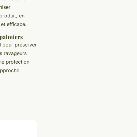
miser
produit, en
et efficace.
 palmiers
l pour préserver
es ravageurs
ne protection
approche