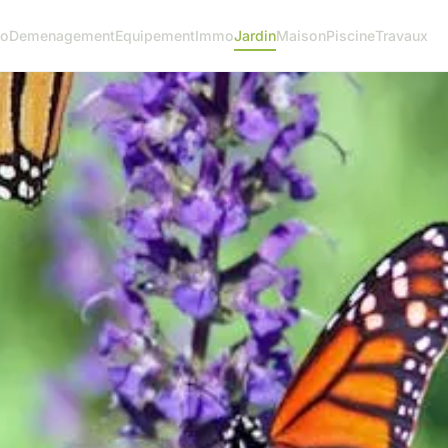
o
Demenagement
Equipement
Immo
Jardin
Maison
Piscine
Travaux