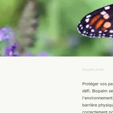
Accueil
›
Jardin
JARDIN
Prévenez le papillon
Protéger vos pa
défi. Biopalm s
avec Biopalm !
l'environnement
barrière physiq
correctement po