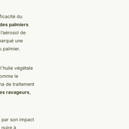
ficacité du
 des palmiers
l’aérosol de
emarqué une
u palmier.
l'huile végétale
comme le
ma de traitement
 des ravageurs
,
par son impact
 nuire à