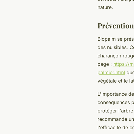
Maxime
•
18 avril 2025
•
4 min de lecture
nature.
Prévention
Biopalm se prés
des nuisibles. C
charançon rouge
page :
https://
palmier.html
que
végétale et le l
L'importance de 
conséquences po
protéger l'arbr
recommande une a
l'efficacité de c