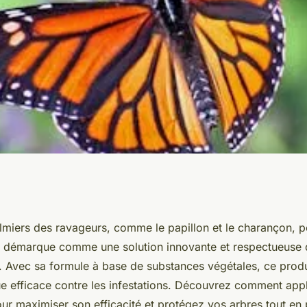
 et le charançon
lmiers des ravageurs, comme le papillon et le charançon, p
e démarque comme une solution innovante et respectueuse 
. Avec sa formule à base de substances végétales, ce produ
ue efficace contre les infestations. Découvrez comment app
ur maximiser son efficacité et protégez vos arbres tout en 