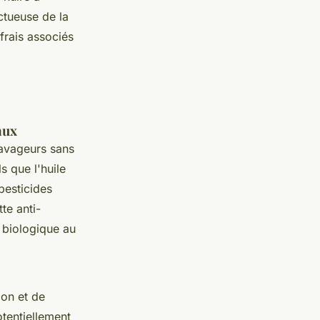
ctueuse de la
frais associés
aux
ravageurs sans
s que l'huile
pesticides
tte anti-
e biologique au
ion et de
otentiellement