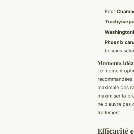
Pour
Chama
Trachycarpu
Washington
Phoenix can
besoins selon
Moments idéau
Le moment opti
recommandées son
maximale des ra
maximiser la pro
ne pleuvra pas d
traitement.
Efficacité 