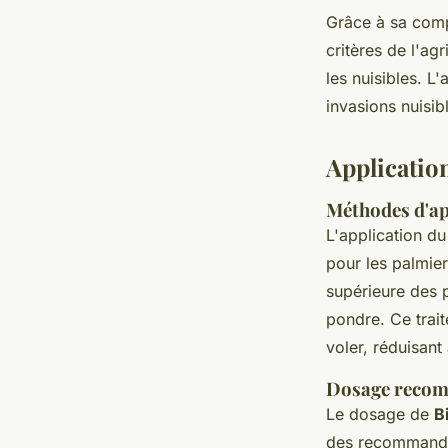
Grâce à sa comp
critères de l'agr
les nuisibles. 
invasions nuisi
Applicatio
Méthodes d'ap
L'application d
pour les palmier
supérieure des p
pondre. Ce trait
voler, réduisant 
Dosage recomm
Le dosage de
B
des recommanda