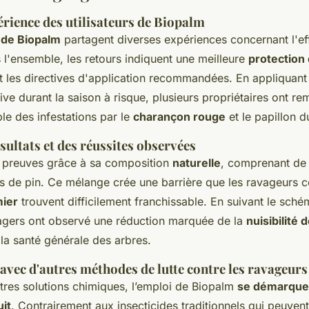
érience des utilisateurs de Biopalm
s de Biopalm
partagent diverses expériences concernant l'ef
 l'ensemble, les retours indiquent une meilleure
protection
nt les directives d'application recommandées. En appliquant 
ve durant la saison à risque, plusieurs propriétaires ont r
le des infestations par le
charançon rouge
et le papillon d
sultats et des réussites observées
s preuves grâce à sa composition
naturelle
, comprenant de 
 de pin. Ce mélange crée une barrière que les ravageurs 
mier
trouvent difficilement franchissable. En suivant le sché
sagers ont observé une réduction marquée de la
nuisibilité
 la santé générale des arbres.
vec d'autres méthodes de lutte contre les ravageurs
res solutions chimiques, l’emploi de Biopalm
se démarque
it
. Contrairement aux insecticides traditionnels qui peuvent