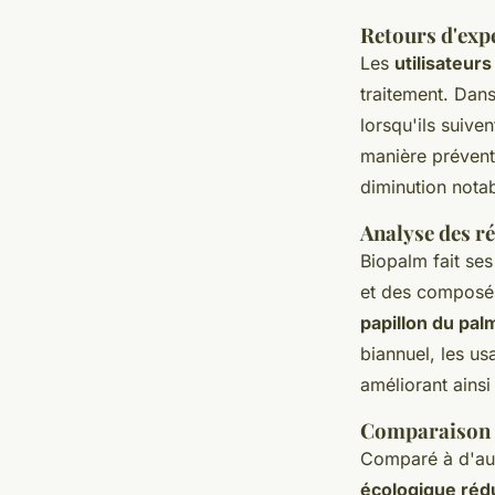
Retours d'exp
Les
utilisateur
traitement. Dans
lorsqu'ils suive
manière préventi
diminution notab
Analyse des ré
Biopalm fait se
et des composés
papillon du pal
biannuel, les u
améliorant ainsi
Comparaison a
Comparé à d'aut
écologique rédu