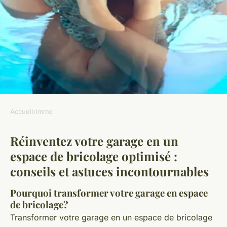
Accueil
›
Immo
IMMO
Réinventez votre garage en un
Réinventez votre garage en un
espace de bricolage optimisé :
espace de bricolage optimisé :
conseils et astuces incontournables
conseils et astuces
incontournables
Pourquoi transformer votre garage en espace
de bricolage?
Transformer votre garage en un espace de bricolage
Maxime
•
14 mars 2025
•
5 min de lecture