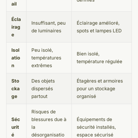
ail
Écla
Insuffisant, peu
Éclairage amélioré,
irag
de luminaires
spots et lampes LED
e
Isol
Peu isolé,
Bien isolé,
atio
températures
température régulée
n
extrêmes
Sto
Des objets
Étagères et armoires
cka
dispersés
pour un stockage
ge
partout
organisé
Risques de
Séc
blessures due à
Équipements de
urit
la
sécurité installés,
é
désorganisatio
espace sécurisé