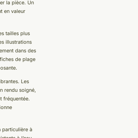
er la pièce. Un
t en valeur
 tailles plus
s illustrations
lement dans des
fiches de plage
posante.
ibrantes. Les
un rendu soigné,
t fréquentée.
tionne
 particulière à