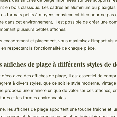
sissez des affiches de plage imprimées sur des supports rési
t en bois classique. Les cadres en aluminium ou plexiglas 
es formats petits à moyens conviennent bien pour ne pas
me dans cet environnement, il est possible de créer une co
mbinant plusieurs petites affiches.
s encadrement et placement, vous maximisez l’impact visue
 en respectant la fonctionnalité de chaque pièce.
s affiches de plage à différents styles de 
 déco avec des affiches de plage, il est essentiel de com
tègrent à divers styles, que ce soit le style moderne, vintage
 propose une manière unique de valoriser ces affiches, en 
xtures et les formes environnantes.
e, les affiches de plage apportent une touche fraîche et l
res épurés et de préférence en métal ou bois clair pour acce