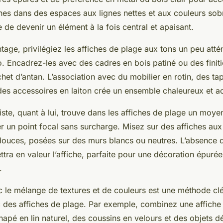
ches dans des espaces aux lignes nettes et aux couleurs sob
 de devenir un élément à la fois central et apaisant.
ntage, privilégiez les affiches de plage aux tons un peu att
tro. Encadrez-les avec des cadres en bois patiné ou des fini
het d’antan. L’association avec du mobilier en rotin, des ta
 des accessoires en laiton crée un ensemble chaleureux et ac
iste, quant à lui, trouve dans les affiches de plage un moy
er un point focal sans surcharge. Misez sur des affiches aux
 douces, posées sur des murs blancs ou neutres. L’absence 
tra en valeur l’affiche, parfaite pour une décoration épuré
.
ec le mélange de textures et de couleurs est une méthode cl
 des affiches de plage. Par exemple, combinez une affich
apé en lin naturel, des coussins en velours et des objets d