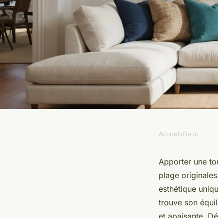
Accueil
›
Deco
DECO
Décorez votre intéri
Apporter une tou
plage originales
affiches de plage or
esthétique uniqu
trouve son équil
et apaisante. D