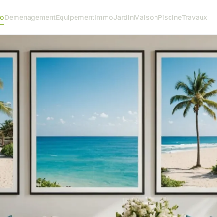
o
Demenagement
Equipement
Immo
Jardin
Maison
Piscine
Travaux