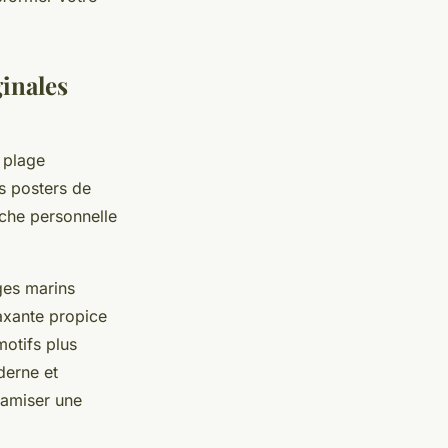
ginales
 plage
es posters de
che personnelle
ges marins
axante propice
motifs plus
derne et
namiser une