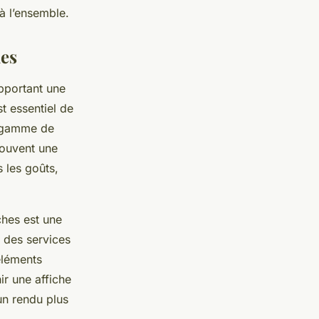
à l’ensemble.
les
apportant une
st essentiel de
e gamme de
souvent une
 les goûts,
ches est une
t des services
éléments
r une affiche
un rendu plus