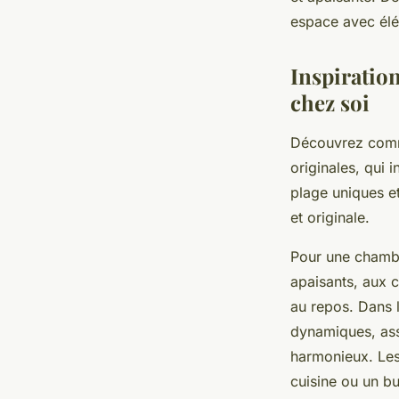
Camil
•
11/06/2025 18:34
•
10 min de lecture
espace avec élég
Inspiration
chez soi
Découvrez comme
originales, qui 
plage uniques e
et originale.
Pour une chambr
apaisants, aux 
au repos. Dans l
dynamiques, ass
harmonieux. Les
cuisine ou un b