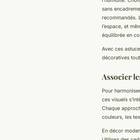
l’humidité. Choi
sans encadremen
recommandés. L
l’espace, et mê
équilibrée en co
Avec ces astuce
décoratives tout
Associer le
Pour harmoniser
ces visuels s’in
Chaque approche
couleurs, les te
En décor modern
Utilisez des cad