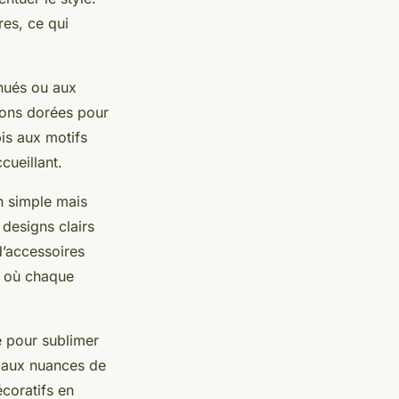
res, ce qui
énués ou aux
tions dorées pour
pis aux motifs
cueillant.
en simple mais
 designs clairs
d’accessoires
e où chaque
é pour sublimer
e aux nuances de
écoratifs en