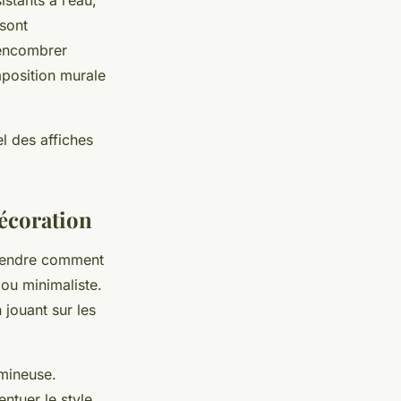
stants à l’eau,
sont
 encombrer
mposition murale
l des affiches
décoration
prendre comment
 ou minimaliste.
jouant sur les
umineuse.
ntuer le style.