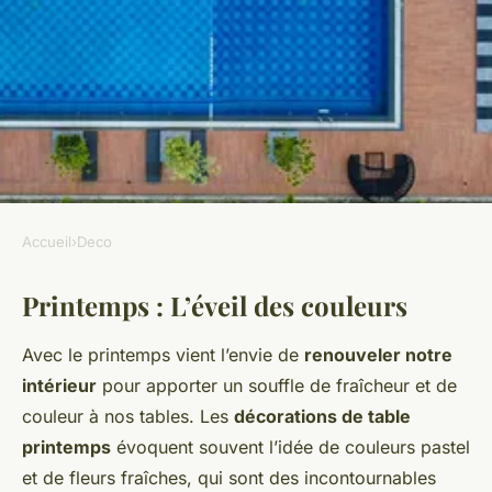
Accueil
›
Deco
DECO
Printemps : L’éveil des couleurs
Les meilleures saisons pour
une décoration de table
Avec le printemps vient l’envie de
renouveler notre
parfaites
intérieur
pour apporter un souffle de fraîcheur et de
couleur à nos tables. Les
décorations de table
Maxime
•
25 février 2025
•
5 min de lecture
printemps
évoquent souvent l’idée de couleurs pastel
et de fleurs fraîches, qui sont des incontournables