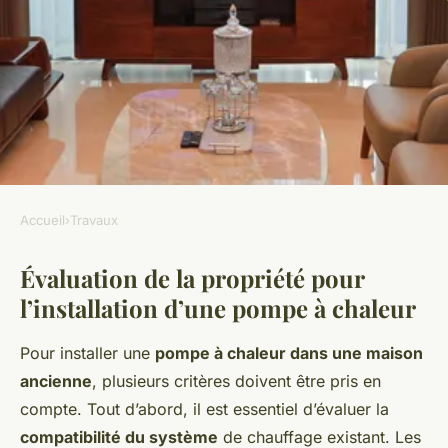
Accueil
›
Travaux
TRAVAUX
Évaluation de la propriété pour
Guide Pratique : Installer une
l’installation d’une pompe à chaleur
Pompe à Chaleur dans une
Maison Ancienne Sans Gros
Pour installer une
pompe à chaleur dans une maison
Travaux
ancienne
, plusieurs critères doivent être pris en
compte. Tout d’abord, il est essentiel d’évaluer la
Maxime
•
5 avril 2025
•
7 min de lecture
compatibilité du système
de chauffage existant. Les