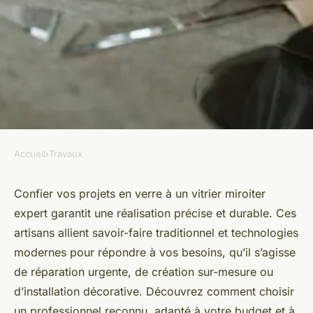
Accueil
›
Travaux
TRAVAUX
Vitrier miroiter : services de
Confier vos projets en verre à un vitrier miroiter
expert garantit une réalisation précise et durable. Ces
qualité pour vos projets en
artisans allient savoir-faire traditionnel et technologies
verre
modernes pour répondre à vos besoins, qu’il s’agisse
de réparation urgente, de création sur-mesure ou
Maxime
•
15 août 2025
•
5 min de lecture
d’installation décorative. Découvrez comment choisir
un professionnel reconnu, adapté à votre budget et à