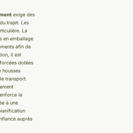
ement
exige des
du trajet. Les
ticulière. La
s en emballage
ements afin de
on, il est
enforcées dotées
de housses
e transport.
gement
enforce la
iée à une
lanification
onfiance auprès