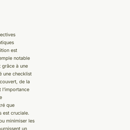
ectives
atiques
ition est
emple notable
t grâce à une
é une checklist
couvert, de la
t l’importance
e
tré que
 est cruciale.
 pu minimiser les
urnissent un