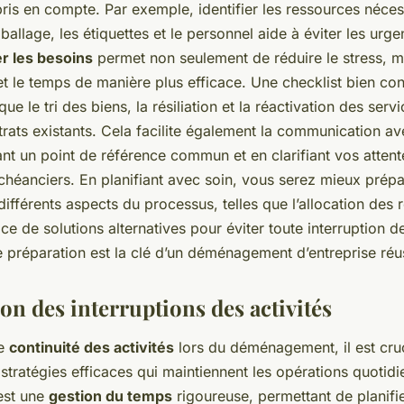
ns Interruption
 pris en compte. Par exemple, identifier les ressources néc
ballage, les étiquettes et le personnel aide à éviter les urg
er les besoins
permet non seulement de réduire le stress, m
et le temps de manière plus efficace. Une checklist bien co
que le tri des biens, la résiliation et la réactivation des servi
rats existants. Cela facilite également la communication a
ant un point de référence commun et en clarifiant vos atten
échéanciers. En planifiant avec soin, vous serez mieux prép
ifférents aspects du processus, telles que l’allocation des 
ace de solutions alternatives pour éviter toute interruption d
 préparation est la clé d’un déménagement d’entreprise réu
on des interruptions des activités
ne
continuité des activités
lors du déménagement, il est cru
tratégies efficaces qui maintiennent les opérations quotidi
est une
gestion du temps
rigoureuse, permettant de planifi