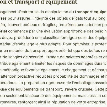
on et transport d’équipement
agement d’entreprise, la manipulation du
transport équip
ses pour assurer l’intégrité des objets délicats tout au long 
o, souvent coûteux et fragiles, requièrent une attention par
riel
commence par une évaluation approfondie des besoin
s devez procéder à une classification rigoureuse des équip
tériau d’emballage le plus adapté. Pour optimiser la protecti
iser un matériel de transport approprié, tel que des boîtes r
t de sangles de sécurité. L’usage de palettes adaptées et 
tribue également à limiter les risques de dommages durant l
n méthodique favorise également le chargement et déchar
 attention proactive réduit les probabilité de dommages et r
pérations. La préparation rigoureuse de l’emballage, assoc
cieuse des équipements de transport, s’avère cruciale. Cette p
non seulement la sécurité des équipements, mais aussi la c
artenaires, renforçant ainsi la réputation de votre entreprise.