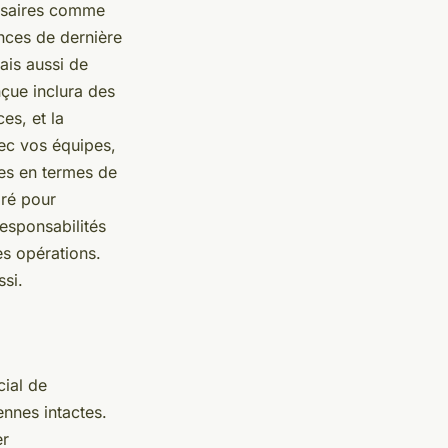
essaires comme
ences de dernière
ais aussi de
nçue inclura des
ces, et la
vec vos équipes,
tes en termes de
aré pour
responsabilités
es opérations.
ssi.
cial de
ennes intactes.
er