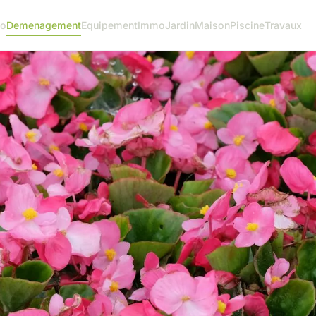
o
Demenagement
Equipement
Immo
Jardin
Maison
Piscine
Travaux