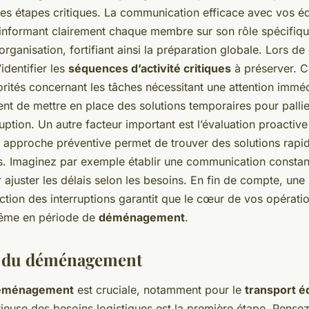
es étapes critiques. La communication efficace avec vos éq
 informant clairement chaque membre sur son rôle spécifiqu
rganisation, fortifiant ainsi la préparation globale. Lors de 
’identifier les
séquences d’activité critiques
à préserver. C
iorités concernant les tâches nécessitant une attention immédi
nt de mettre en place des solutions temporaires pour pallie
ruption. Un autre facteur important est l’évaluation proactive
e approche préventive permet de trouver des solutions rapid
ns. Imaginez par exemple établir une communication consta
 ajuster les délais selon les besoins. En fin de compte, une
ction des interruptions garantit que le cœur de vos opératio
même en période de
déménagement
.
e du déménagement
déménagement
est cruciale, notamment pour le
transport 
tieuse des besoins logistiques est la première étape. Pense