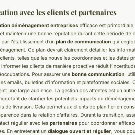
ion avec les clients et partenaires
tion déménagement entreprises
efficace est primordiale 
s et maintenir une bonne réputation durant cette période de
ar l’établissement d’un
plan de communication
qui englob
nagement. Ce plan devrait clairement détailler les informat
clients, telles que les nouvelles coordonnées et les dates p
former les clients de manière proactive réduit l’incertitude
éoccupations. Pour assurer une
bonne communication
, uti
 emails, bulletins d’information et plateformes sociales. C
teint une large audience. La gestion des attentes est un autr
t important de clarifier les potentiels impacts du déménageme
is de livraison. Cela permet aux clients de planifier en con
sparence dans la relation d’affaires. Durant la transition, a
tact régulier avec les
partenaires
pour coordonner efficac
ues. En entretenant un
dialogue ouvert et régulier
, vous pou