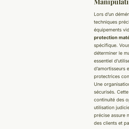
Manipulati
Lors d’un démén
techniques préci
équipements vidé
protection maté
spécifique. Vou
déterminer le ma
essentiel d’util
d’amortisseurs e
protectrices con
Une organisatio
sécurisés. Cette
continuité des o
utilisation judi
précise assure 
des clients et p