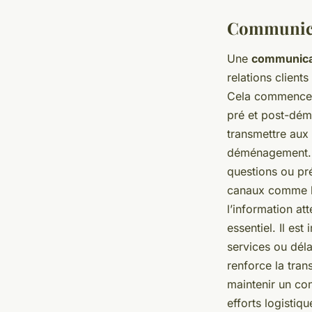
Communicat
Une
communica
relations client
Cela commence p
pré et post-démé
transmettre aux 
déménagement. In
questions ou pr
canaux comme les
l’information at
essentiel. Il es
services ou déla
renforce la tran
maintenir un con
efforts logistiq