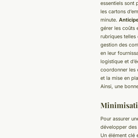
Production Vidéo sa
essentiels sont
les cartons d’em
des Activités
minute.
Anticip
gérer les coûts 
Maxime
•
7 mars 2025
•
6 min de lecture
rubriques telles 
gestion des cont
en leur fourniss
logistique et d’
coordonner les d
et la mise en pl
Ainsi, une bonne
Minimisati
Pour assurer u
développer des s
Un élément clé 