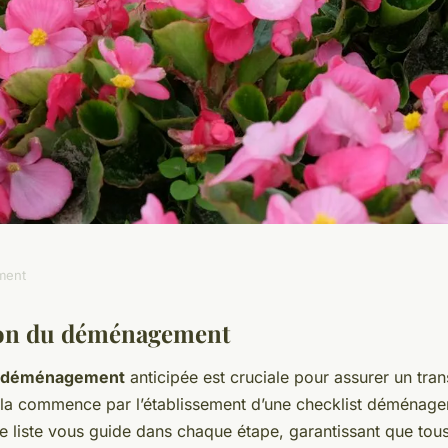
ment
 Réussir le
ion du déménagement
on déménagement
anticipée est cruciale pour assurer un trans
e Entreprise de
la commence par l’établissement d’une checklist déménage
e liste vous guide dans chaque étape, garantissant que tou