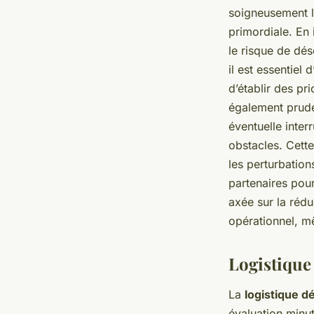
soigneusement l
primordiale. En
le risque de déso
il est essentiel d
d’établir des pr
également prude
éventuelle inter
obstacles. Cett
les perturbatio
partenaires pour
axée sur la rédu
opérationnel, 
Logistiqu
La
logistique 
évaluation minu