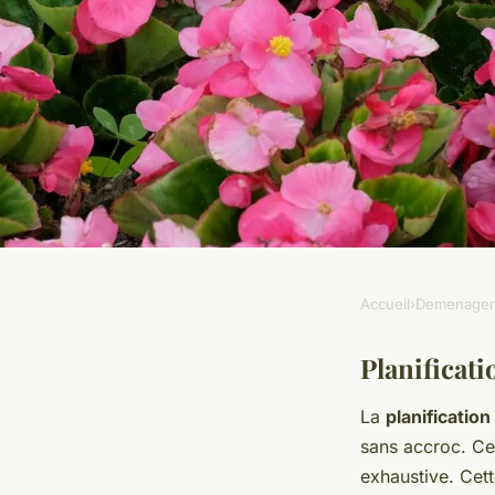
Accueil
›
Demenage
DEMENAGEMENT
Guide Pratique pour
Planificat
La
planificati
Déménagement d'un
sans accroc. Ce
exhaustive. Cett