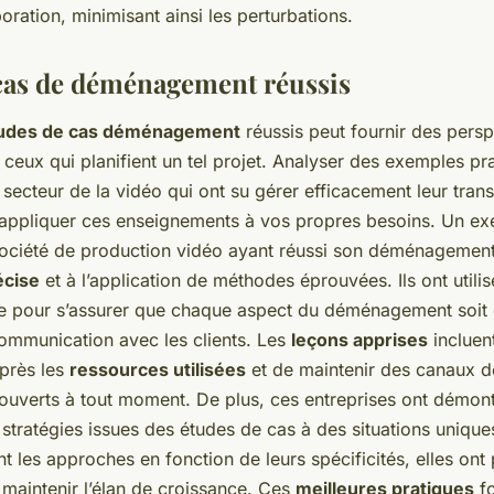
boration, minimisant ainsi les perturbations.
cas de déménagement réussis
udes de cas déménagement
réussis peut fournir des persp
ceux qui planifient un tel projet. Analyser des exemples pr
 secteur de la vidéo qui ont su gérer efficacement leur trans
appliquer ces enseignements à vos propres besoins. Un ex
 société de production vidéo ayant réussi son déménagemen
écise
et à l’application de méthodes éprouvées. Ils ont utilis
llée pour s’assurer que chaque aspect du déménagement soit 
communication avec les clients. Les
leçons apprises
incluen
 près les
ressources utilisées
et de maintenir des canaux d
uverts à tout moment. De plus, ces entreprises ont démon
 stratégies issues des études de cas à des situations uniques
t les approches en fonction de leurs spécificités, elles ont
 maintenir l’élan de croissance. Ces
meilleures pratiques
fo