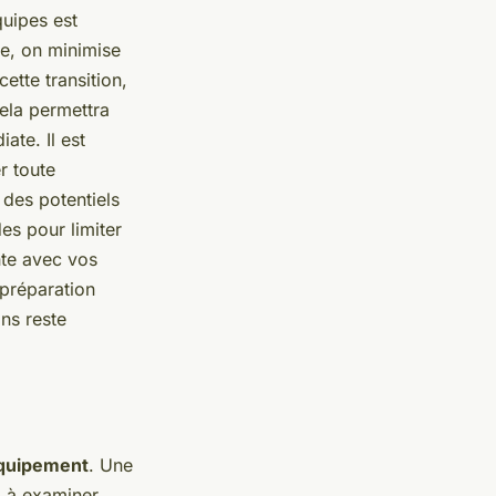
uipes est
e, on minimise
cette transition,
ela permettra
ate. Il est
r toute
 des potentiels
es pour limiter
nte avec vos
 préparation
ns reste
équipement
. Une
z à examiner